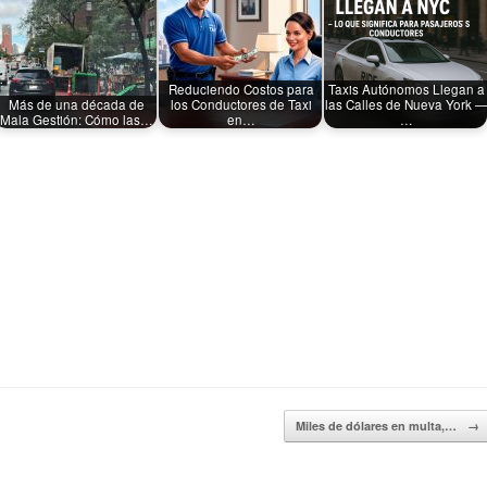
Reduciendo Costos para
Taxis Autónomos Llegan a
Más de una década de
los Conductores de Taxi
las Calles de Nueva York 
Mala Gestión: Cómo las…
en…
…
Miles de dólares en multa,…
→