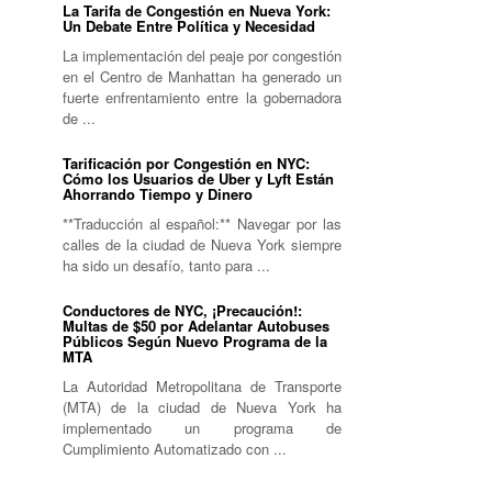
La Tarifa de Congestión en Nueva York:
Un Debate Entre Política y Necesidad
La implementación del peaje por congestión
en el Centro de Manhattan ha generado un
fuerte enfrentamiento entre la gobernadora
de ...
Tarificación por Congestión en NYC:
Cómo los Usuarios de Uber y Lyft Están
Ahorrando Tiempo y Dinero
**Traducción al español:** Navegar por las
calles de la ciudad de Nueva York siempre
ha sido un desafío, tanto para ...
Conductores de NYC, ¡Precaución!:
Multas de $50 por Adelantar Autobuses
Públicos Según Nuevo Programa de la
MTA
La Autoridad Metropolitana de Transporte
(MTA) de la ciudad de Nueva York ha
implementado un programa de
Cumplimiento Automatizado con ...