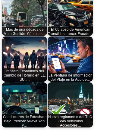
Más de una década de
El Colapso de American
Mala Gestión: Cómo las…
Transit Insurance: Fraude…
Impacto Económico del
Cambio de Horario en EE.
La Ventana de Información
UU.:…
del Viaje en la App de…
Conductores de Rideshare
Nuevo reglamento del TLC:
Bajo Presión: Nueva York
Solo Vehículos
y…
Accesibles…