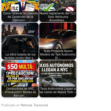
Cómo Obtener la Licencia
Nuevo reglamento del TLC:
de Conductor de la
Solo Vehículos
Comisión…
Accesibles…
Tesla Presenta Nuevo
La difícil batalla de los
Modelo de Taxi Autónomo:
taxistas contra Uber y…
El…
Conductores de NYC,
Taxis Autónomos Llegan a
¡Precaución!: Multas de
las Calles de Nueva York —
$50 por…
…
Publicado en
Noticias Taxisocial
.