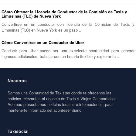
Cómo Obtener la Licencia de Conductor de la Comisión de Taxis y
Limusinas (TLC) de Nueva York
Convertirse en un conductor con licencia de la Comisión de Taxis y
Limusinas (TLC) en Nueva York es un paso ...
Cómo Convertirse en un Conductor de Uber
Conducir para Uber puede ser una excelente oportunidad para generar
ingresos adicionales, trabajar con un horario flexible y explorar tu ...
Nosotros
Somos una Comunidad de Taxistas donde te ofrecenos las
noticias relevantes al negocio de Taxis y Viajes Compartidos.
Ademas presentamos noticias locales e internaciones, para
mantenerte informado del aconteser diario.
Taxisocial