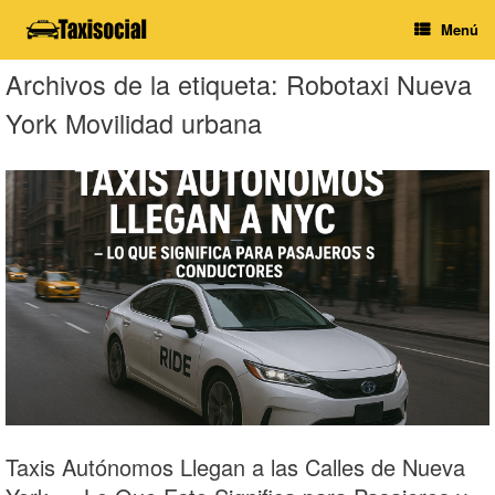
Saltar
Menú
al
contenido
Archivos de la etiqueta:
Robotaxi Nueva
York Movilidad urbana
Taxis Autónomos Llegan a las Calles de Nueva