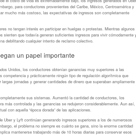
de el costo de vida es extremadamente bajo, los ingresos generados en Ube
embargo, para conductores provenientes del Caribe, México, Centroamérica y
tar mucho más costoso, las expectativas de ingresos son completamente
es no tengan interés en participar en huelgas o protestas. Mientras algunos
ros sienten que todavía generan suficientes ingresos para vivir cómodamente 
ina debilitando cualquier intento de reclamo colectivo.
juegan un papel importante
os Unidos, los conductores obtenían ganancias muy superiores a las
s competencia y prácticamente ningún tipo de regulación algorítmica que
ar largas jornadas y generar cantidades de dinero que superaban ampliamente
 completamente sus sistemas. Aumentó la cantidad de conductores, los
era más controlada y las ganancias se redujeron considerablemente. Aun así,
ual con aquella “época dorada” de las aplicaciones.
e Uber y Lyft continúan generando ingresos superiores a los de numerosos
embargo, el problema no siempre es cuánto se gana, sino la enorme cantidad
 implica mantenerse trabajando más de 10 horas diarias para conservar esos