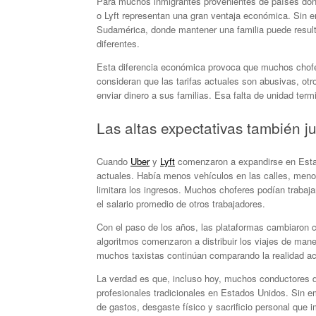
Para muchos inmigrantes provenientes de países don
o Lyft representan una gran ventaja económica. Sin 
Sudamérica, donde mantener una familia puede resul
diferentes.
Esta diferencia económica provoca que muchos chofer
consideran que las tarifas actuales son abusivas, ot
enviar dinero a sus familias. Esa falta de unidad term
Las altas expectativas también 
Cuando
Uber
y
Lyft
comenzaron a expandirse en Estad
actuales. Había menos vehículos en las calles, meno
limitara los ingresos. Muchos choferes podían trabaj
el salario promedio de otros trabajadores.
Con el paso de los años, las plataformas cambiaron
algoritmos comenzaron a distribuir los viajes de man
muchos taxistas continúan comparando la realidad act
La verdad es que, incluso hoy, muchos conductores d
profesionales tradicionales en Estados Unidos. Sin 
de gastos, desgaste físico y sacrificio personal que