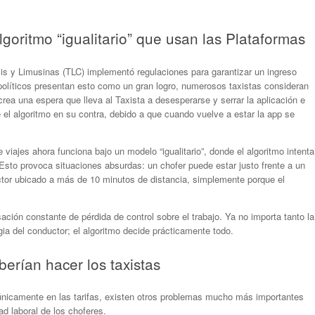
lgoritmo “igualitario” que usan las Plataformas
s y Limusinas (TLC) implementó regulaciones para garantizar un ingreso
líticos presentan esto como un gran logro, numerosos taxistas consideran
ea una espera que lleva al Taxista a desesperarse y serrar la aplicación e
e el algoritmo en su contra, debido a que cuando vuelve a estar la app se
viajes ahora funciona bajo un modelo “igualitario”, donde el algoritmo intenta
 Esto provoca situaciones absurdas: un chofer puede estar justo frente a un
uctor ubicado a más de 10 minutos de distancia, simplemente porque el
ación constante de pérdida de control sobre el trabajo. Ya no importa tanto la
gia del conductor; el algoritmo decide prácticamente todo.
erían hacer los taxistas
icamente en las tarifas, existen otros problemas mucho más importantes
ad laboral de los choferes.