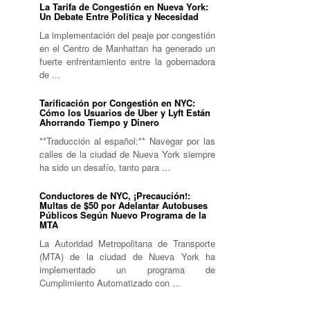
La Tarifa de Congestión en Nueva York:
Un Debate Entre Política y Necesidad
La implementación del peaje por congestión
en el Centro de Manhattan ha generado un
fuerte enfrentamiento entre la gobernadora
de ...
Tarificación por Congestión en NYC:
Cómo los Usuarios de Uber y Lyft Están
Ahorrando Tiempo y Dinero
**Traducción al español:** Navegar por las
calles de la ciudad de Nueva York siempre
ha sido un desafío, tanto para ...
Conductores de NYC, ¡Precaución!:
Multas de $50 por Adelantar Autobuses
Públicos Según Nuevo Programa de la
MTA
La Autoridad Metropolitana de Transporte
(MTA) de la ciudad de Nueva York ha
implementado un programa de
Cumplimiento Automatizado con ...