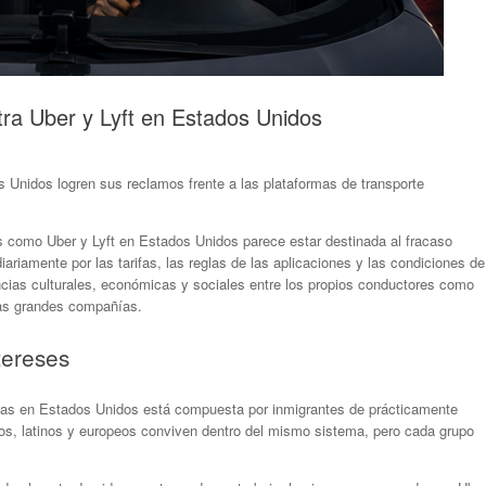
ontra Uber y Lyft en Estados Unidos
s Unidos logren sus reclamos frente a las plataformas de transporte
s como Uber y Lyft en Estados Unidos parece estar destinada al fracaso
ariamente por las tarifas, las reglas de las aplicaciones y las condiciones de
encias culturales, económicas y sociales entre los propios conductores como
tas grandes compañías.
tereses
mas en Estados Unidos está compuesta por inmigrantes de prácticamente
ños, latinos y europeos conviven dentro del mismo sistema, pero cada grupo