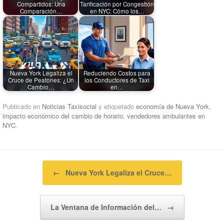
Compartidos: Una
Tarificación por Congestión
Comparación…
en NYC: Cómo los…
Nueva York Legaliza el
Reduciendo Costos para
Cruce de Peatones: ¿Un
los Conductores de Taxi
Cambio…
en…
Publicado en
Noticias Taxisocial
y etiquetado
economía de Nueva York
,
impacto económico del cambio de horario
,
vendedores ambulantes en
NYC
.
Navegador de artículos
←
Nueva York Legaliza el Cruce…
La Ventana de Información del…
→